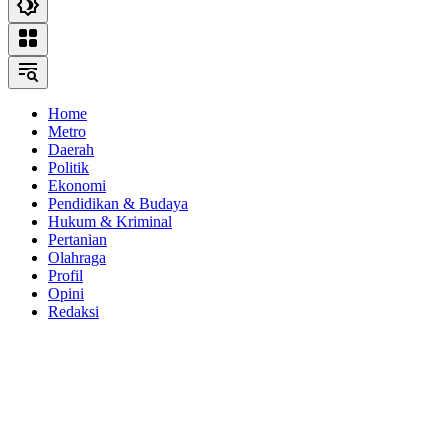
Home
Metro
Daerah
Politik
Ekonomi
Pendidikan & Budaya
Hukum & Kriminal
Pertanian
Olahraga
Profil
Opini
Redaksi