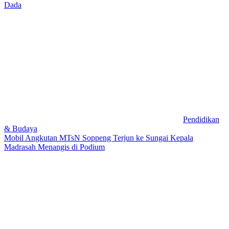
Dada
Pendidikan
& Budaya
Mobil Angkutan MTsN Soppeng Terjun ke Sungai Kepala
Madrasah Menangis di Podium