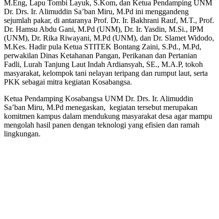
M.Eng, Lapu Tombi Layuk, S.Kom, dan Ketua Pendamping UNM
Dr. Drs. Ir. Alimuddin Sa’ban Miru, M.Pd ini menggandeng
sejumlah pakar, di antaranya Prof. Dr. Ir. Bakhrani Rauf, M.T., Prof.
Dr. Hamsu Abdu Gani, M.Pd (UNM), Dr. Ir. Yasdin, M.Si., IPM
(UNM), Dr. Rika Riwayani, M.Pd (UNM), dan Dr. Slamet Widodo,
M.Kes. Hadir pula Ketua STITEK Bontang Zaini, S.Pd., M.Pd,
perwakilan Dinas Ketahanan Pangan, Perikanan dan Pertanian
Fadli, Lurah Tanjung Laut Indah Ardiansyah, SE., M.A.P, tokoh
masyarakat, kelompok tani nelayan teripang dan rumput laut, serta
PKK sebagai mitra kegiatan Kosabangsa.
Ketua Pendamping Kosabangsa UNM Dr. Drs. Ir. Alimuddin
Sa’ban Miru, M.Pd menegaskan, kegiatan tersebut merupakan
komitmen kampus dalam mendukung masyarakat desa agar mampu
mengolah hasil panen dengan teknologi yang efisien dan ramah
lingkungan.