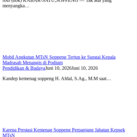
foto (dok) KABAR-SATU,SOPPENG — Tak ada yang
menyangka…
Mobil Angkutan MTsN Soppeng Terjun ke Sungai Kepala
Madrasah Menangis di Podium
Pendidikan & Budaya
Juni 10, 2026
Juni 10, 2026
Kandep kemenag soppeng H. Afdal, S.Ag., M.M saat…
Karena Prestasi Kemenag Soppeng Perpanjang Jabatan Kepsek
MTsN