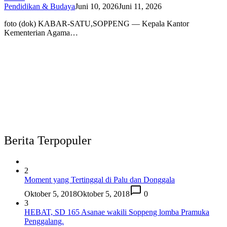
Pendidikan & Budaya
Juni 10, 2026
Juni 11, 2026
foto (dok) KABAR-SATU,SOPPENG — Kepala Kantor
Kementerian Agama…
Berita Terpopuler
2
Moment yang Tertinggal di Palu dan Donggala
Oktober 5, 2018
Oktober 5, 2018
0
3
HEBAT, SD 165 Asanae wakili Soppeng lomba Pramuka
Penggalang.