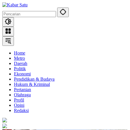
Langsung
ke
konten
Home
Metro
Daerah
Politik
Ekonomi
Pendidikan & Budaya
Hukum & Kriminal
Pertanian
Olahraga
Profil
Opini
Redaksi