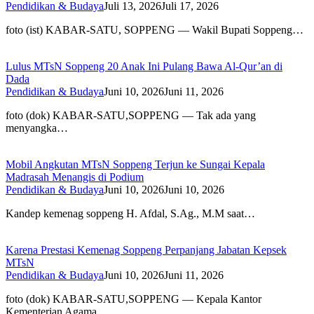
Pendidikan & Budaya
Juli 13, 2026
Juli 17, 2026
foto (ist) KABAR-SATU, SOPPENG — Wakil Bupati Soppeng…
Lulus MTsN Soppeng 20 Anak Ini Pulang Bawa Al-Qur’an di
Dada
Pendidikan & Budaya
Juni 10, 2026
Juni 11, 2026
foto (dok) KABAR-SATU,SOPPENG — Tak ada yang
menyangka…
Mobil Angkutan MTsN Soppeng Terjun ke Sungai Kepala
Madrasah Menangis di Podium
Pendidikan & Budaya
Juni 10, 2026
Juni 10, 2026
Kandep kemenag soppeng H. Afdal, S.Ag., M.M saat…
Karena Prestasi Kemenag Soppeng Perpanjang Jabatan Kepsek
MTsN
Pendidikan & Budaya
Juni 10, 2026
Juni 11, 2026
foto (dok) KABAR-SATU,SOPPENG — Kepala Kantor
Kementerian Agama…