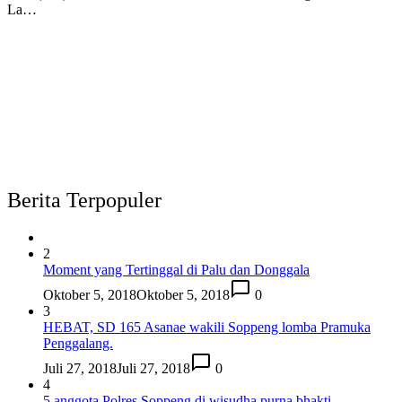
La…
Berita Terpopuler
2
Moment yang Tertinggal di Palu dan Donggala
Oktober 5, 2018
Oktober 5, 2018
0
3
HEBAT, SD 165 Asanae wakili Soppeng lomba Pramuka
Penggalang.
Juli 27, 2018
Juli 27, 2018
0
4
5 anggota Polres Soppeng di wisudha purna bhakti.