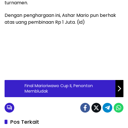
turnamen.
Dengan penghargaan ini, Ashar Mario pun berhak
atas uang pembinaan Rp 1 Juta. (id)
Final Marioriwawo Cup II, Penonton
Membludak
Pos Terkait
Olahraga
Olahraga