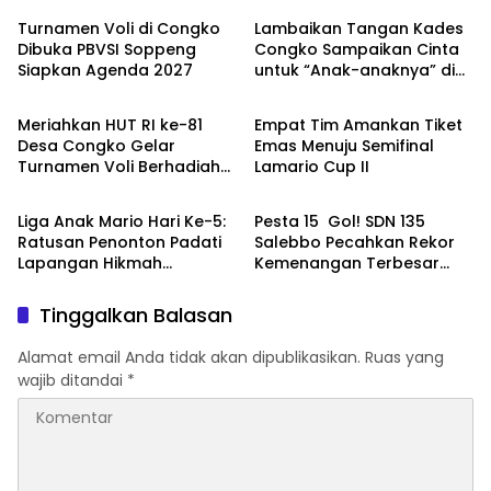
Turnamen Voli di Congko
Lambaikan Tangan Kades
Dibuka PBVSI Soppeng
Congko Sampaikan Cinta
Siapkan Agenda 2027
untuk “Anak-anaknya” di
Olahraga
Olahraga
Senja Hari
Meriahkan HUT RI ke-81
Empat Tim Amankan Tiket
Desa Congko Gelar
Emas Menuju Semifinal
Turnamen Voli Berhadiah
Lamario Cup II
Olahraga
Olahraga
Motor
Liga Anak Mario Hari Ke-5:
Pesta 15 Gol! SDN 135
Ratusan Penonton Padati
Salebbo Pecahkan Rekor
Lapangan Hikmah
Kemenangan Terbesar
Takalala Enam Laga
Turnamen
Sajikan Gol-Gol
Tinggalkan Balasan
Spektakuler
Alamat email Anda tidak akan dipublikasikan.
Ruas yang
wajib ditandai
*