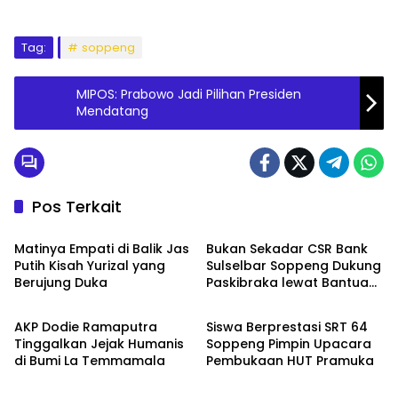
Tag:
soppeng
MIPOS: Prabowo Jadi Pilihan Presiden
Mendatang
Pos Terkait
Metro
Metro
Matinya Empati di Balik Jas
Bukan Sekadar CSR Bank
Putih Kisah Yurizal yang
Sulselbar Soppeng Dukung
Berujung Duka
Paskibraka lewat Bantuan
Metro
Metro
Seragam
AKP Dodie Ramaputra
Siswa Berprestasi SRT 64
Tinggalkan Jejak Humanis
Soppeng Pimpin Upacara
di Bumi La Temmamala
Pembukaan HUT Pramuka
Metro
Metro