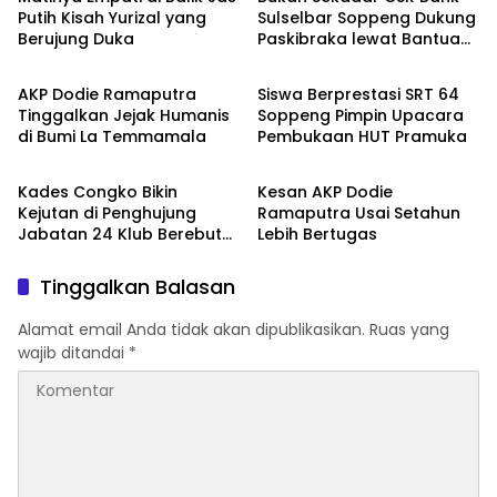
Putih Kisah Yurizal yang
Sulselbar Soppeng Dukung
Berujung Duka
Paskibraka lewat Bantuan
Metro
Metro
Seragam
AKP Dodie Ramaputra
Siswa Berprestasi SRT 64
Tinggalkan Jejak Humanis
Soppeng Pimpin Upacara
di Bumi La Temmamala
Pembukaan HUT Pramuka
Metro
Metro
Kades Congko Bikin
Kesan AKP Dodie
Kejutan di Penghujung
Ramaputra Usai Setahun
Jabatan 24 Klub Berebut
Lebih Bertugas
Hadiah 2 Motor
Tinggalkan Balasan
Alamat email Anda tidak akan dipublikasikan.
Ruas yang
wajib ditandai
*