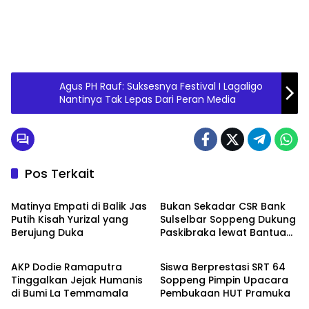
Agus PH Rauf: Suksesnya Festival I Lagaligo
Nantinya Tak Lepas Dari Peran Media
Pos Terkait
Metro
Metro
Matinya Empati di Balik Jas
Bukan Sekadar CSR Bank
Putih Kisah Yurizal yang
Sulselbar Soppeng Dukung
Berujung Duka
Paskibraka lewat Bantuan
Metro
Metro
Seragam
AKP Dodie Ramaputra
Siswa Berprestasi SRT 64
Tinggalkan Jejak Humanis
Soppeng Pimpin Upacara
di Bumi La Temmamala
Pembukaan HUT Pramuka
Metro
Metro