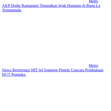
Metro
AKP Dodie Ramaputra Tinggalkan Jejak Humanis di Bumi La
Temmamala
Metro
Siswa Berprestasi SRT 64 Soppeng Pimpin Upacara Pembukaan
HUT Pramuka