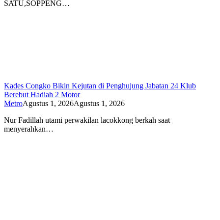
SATU,SOPPENG…
Kades Congko Bikin Kejutan di Penghujung Jabatan 24 Klub
Berebut Hadiah 2 Motor
Metro
Agustus 1, 2026
Agustus 1, 2026
Nur Fadillah utami perwakilan lacokkong berkah saat
menyerahkan…