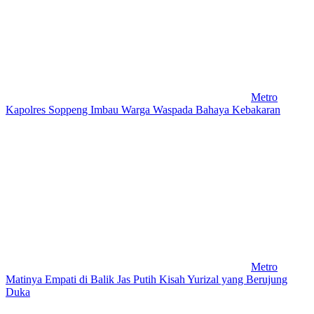
Metro
Kapolres Soppeng Imbau Warga Waspada Bahaya Kebakaran
Metro
Matinya Empati di Balik Jas Putih Kisah Yurizal yang Berujung
Duka