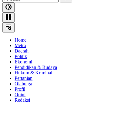
Home
Metro
Daerah
Politik
Ekonomi
Pendidikan & Budaya
Hukum & Kriminal
Pertanian
Olahraga
Profil
Opini
Redaksi