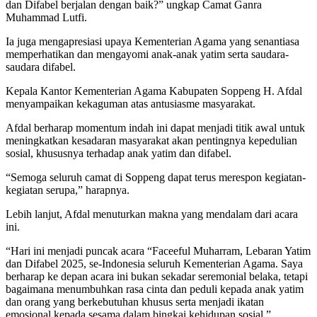
dan Difabel berjalan dengan baik?” ungkap Camat Ganra
Muhammad Lutfi.
Ia juga mengapresiasi upaya Kementerian Agama yang senantiasa
memperhatikan dan mengayomi anak-anak yatim serta saudara-
saudara difabel.
Kepala Kantor Kementerian Agama Kabupaten Soppeng H. Afdal
menyampaikan kekaguman atas antusiasme masyarakat.
Afdal berharap momentum indah ini dapat menjadi titik awal untuk
meningkatkan kesadaran masyarakat akan pentingnya kepedulian
sosial, khususnya terhadap anak yatim dan difabel.
“Semoga seluruh camat di Soppeng dapat terus merespon kegiatan-
kegiatan serupa,” harapnya.
Lebih lanjut, Afdal menuturkan makna yang mendalam dari acara
ini.
“Hari ini menjadi puncak acara “Faceeful Muharram, Lebaran Yatim
dan Difabel 2025, se-Indonesia seluruh Kementerian Agama. Saya
berharap ke depan acara ini bukan sekadar seremonial belaka, tetapi
bagaimana menumbuhkan rasa cinta dan peduli kepada anak yatim
dan orang yang berkebutuhan khusus serta menjadi ikatan
emosional kepada sesama dalam bingkai kehidupan sosial,”