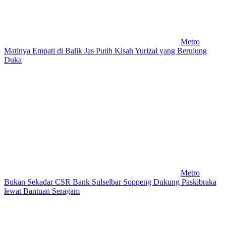
Metro
Matinya Empati di Balik Jas Putih Kisah Yurizal yang Berujung
Duka
Metro
Bukan Sekadar CSR Bank Sulselbar Soppeng Dukung Paskibraka
lewat Bantuan Seragam