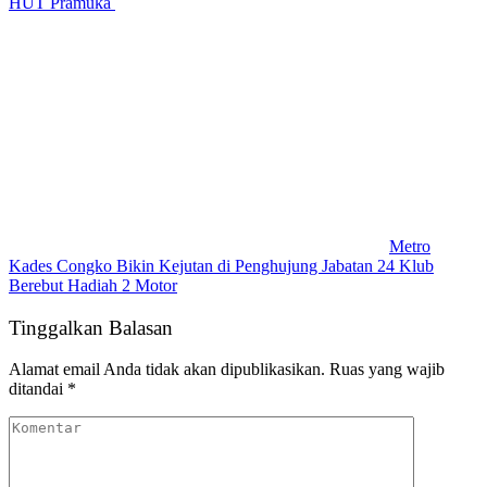
HUT Pramuka
Metro
Kades Congko Bikin Kejutan di Penghujung Jabatan 24 Klub
Berebut Hadiah 2 Motor
Tinggalkan Balasan
Alamat email Anda tidak akan dipublikasikan.
Ruas yang wajib
ditandai
*