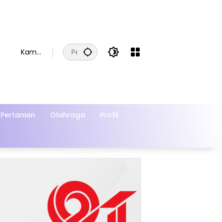
Kamis
, 6
Agust
us
2026
Pertanian
Olahraga
Profil