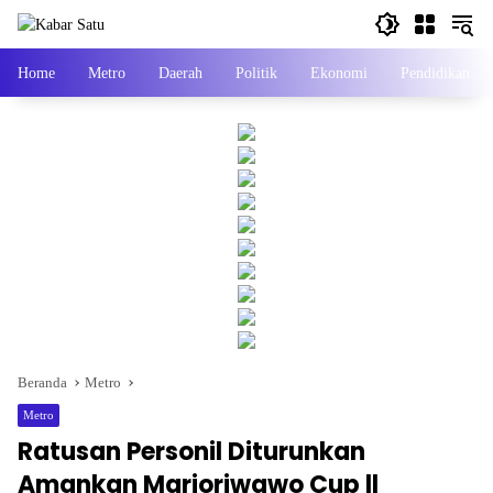
Langsung
ke
konten
Home
Metro
Daerah
Politik
Ekonomi
Pendidikan &
Beranda
Metro
Metro
Ratusan Personil Diturunkan
Amankan Marioriwawo Cup ll