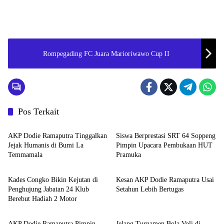
Rompegading FC Juara Marioriwawo Cup II
Pos Terkait
Metro
Metro
AKP Dodie Ramaputra Tinggalkan
Siswa Berprestasi SRT 64 Soppeng
Jejak Humanis di Bumi La
Pimpin Upacara Pembukaan HUT
Temmamala
Pramuka
Metro
Metro
Kades Congko Bikin Kejutan di
Kesan AKP Dodie Ramaputra Usai
Penghujung Jabatan 24 Klub
Setahun Lebih Bertugas
Berebut Hadiah 2 Motor
Metro
Metro
AKP Dodie Ramaputra Pimpin
Jelang Turnamen Bola Voli di