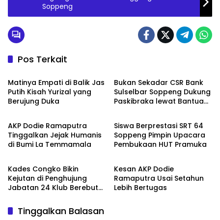
Soppeng
Pos Terkait
Metro
Metro
Matinya Empati di Balik Jas
Bukan Sekadar CSR Bank
Putih Kisah Yurizal yang
Sulselbar Soppeng Dukung
Berujung Duka
Paskibraka lewat Bantuan
Metro
Metro
Seragam
AKP Dodie Ramaputra
Siswa Berprestasi SRT 64
Tinggalkan Jejak Humanis
Soppeng Pimpin Upacara
di Bumi La Temmamala
Pembukaan HUT Pramuka
Metro
Metro
Kades Congko Bikin
Kesan AKP Dodie
Kejutan di Penghujung
Ramaputra Usai Setahun
Jabatan 24 Klub Berebut
Lebih Bertugas
Hadiah 2 Motor
Tinggalkan Balasan