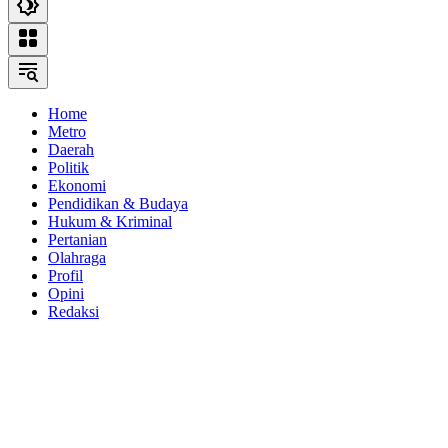
Home
Metro
Daerah
Politik
Ekonomi
Pendidikan & Budaya
Hukum & Kriminal
Pertanian
Olahraga
Profil
Opini
Redaksi