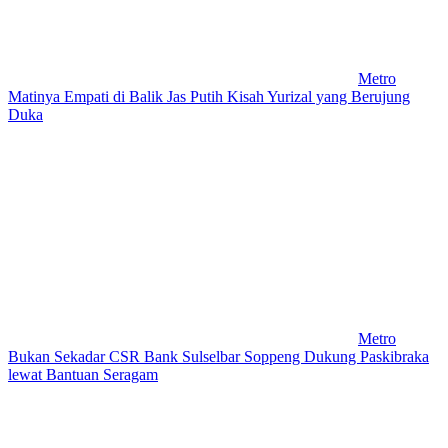
Metro
Matinya Empati di Balik Jas Putih Kisah Yurizal yang Berujung
Duka
Metro
Bukan Sekadar CSR Bank Sulselbar Soppeng Dukung Paskibraka
lewat Bantuan Seragam