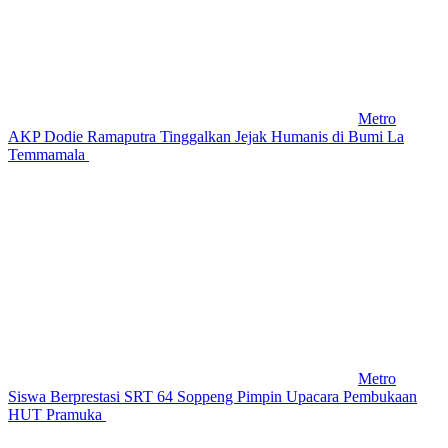
Metro
AKP Dodie Ramaputra Tinggalkan Jejak Humanis di Bumi La
Temmamala
Metro
Siswa Berprestasi SRT 64 Soppeng Pimpin Upacara Pembukaan
HUT Pramuka