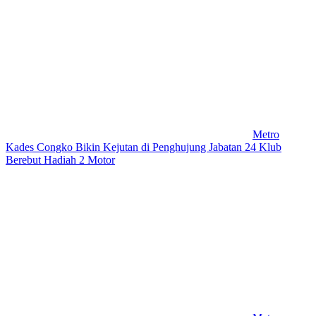
Metro
Kades Congko Bikin Kejutan di Penghujung Jabatan 24 Klub
Berebut Hadiah 2 Motor