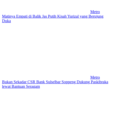
Metro
Matinya Empati di Balik Jas Putih Kisah Yurizal yang Berujung
Duka
Metro
Bukan Sekadar CSR Bank Sulselbar Soppeng Dukung Paskibraka
lewat Bantuan Seragam