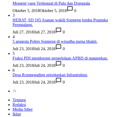
Moment yang Tertinggal di Palu dan Donggala
Oktober 5, 2018
Oktober 5, 2018
0
3
HEBAT, SD 165 Asanae wakili Soppeng lomba Pramuka
Penggalang.
Juli 27, 2018
Juli 27, 2018
0
4
5 anggota Polres Soppeng di wisudha purna bhakti.
Juli 23, 2018
Juli 24, 2018
0
5
Fraksi PDI mendorong pengelolaan APBD di matangkan.
Juli 23, 2018
Juli 24, 2018
0
6
Desa Rompegading prioritaskan Infrastruktur.
Juli 23, 2018
Juli 24, 2018
0
Tentang
Redaksi
Media Siber
Iklan