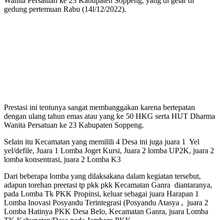
Wanita Persatuan ke 23 Kabupaten Soppeng, yang di gelar di
gedung pertemuan Rabu (14l/12/2022).
Prestasi ini tentunya sangat membanggakan karena bertepatan
dengan ulang tahun emas atau yang ke 50 HKG serta HUT Dharma
Wanita Persatuan ke 23 Kabupaten Soppeng.
Selain itu Kecamatan yang memilili 4 Desa ini juga juara 1 Yel
yel/defile, Juara 1 Lomba Joget Kursi, Juara 2 lomba UP2K, juara 2
lomba konsentrasi, juara 2 Lomba K3
Dari beberapa lomba yang dilaksakana dalam kegiatan tersebut,
adapun torehan preetasi tp pkk pkk Kecamatan Ganra diantaranya,
pada Lomba Tk PKK Propinsi, keluar sebagai juara Harapan 1
Lomba Inovasi Posyandu Terintegrasi (Posyandu Atasya , juara 2
Lomba Hatinya PKK Desa Belo, Kecamatan Ganra, juara Lomba