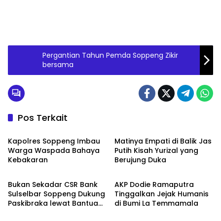
Pergantian Tahun Pemda Soppeng Zikir
bersama
Pos Terkait
Metro
Metro
Kapolres Soppeng Imbau
Matinya Empati di Balik Jas
Warga Waspada Bahaya
Putih Kisah Yurizal yang
Kebakaran
Berujung Duka
Metro
Metro
Bukan Sekadar CSR Bank
AKP Dodie Ramaputra
Sulselbar Soppeng Dukung
Tinggalkan Jejak Humanis
Paskibraka lewat Bantuan
di Bumi La Temmamala
Metro
Metro
Seragam