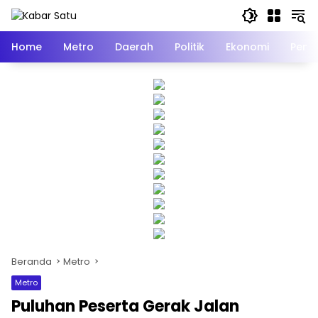
Langsung
ke
konten
Home
Metro
Daerah
Politik
Ekonomi
Pend
Beranda
Metro
Metro
Puluhan Peserta Gerak Jalan