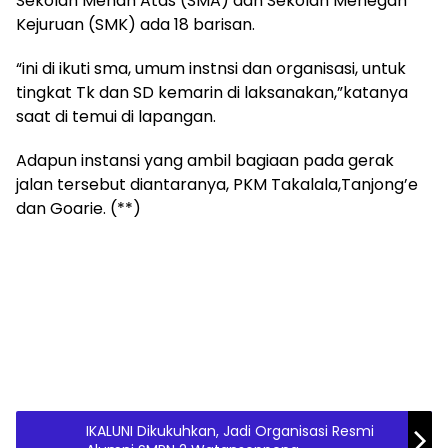
Sekolah Menah Atas (SMA) dan Sekolah Menegah
Kejuruan (SMK) ada 18 barisan.
“ini di ikuti sma, umum instnsi dan organisasi, untuk
tingkat Tk dan SD kemarin di laksanakan,”katanya
saat di temui di lapangan.
Adapun instansi yang ambil bagiaan pada gerak
jalan tersebut diantaranya, PKM Takalala,Tanjong’e
dan Goarie. (**)
IKALUNI Dikukuhkan, Jadi Organisasi Resmi