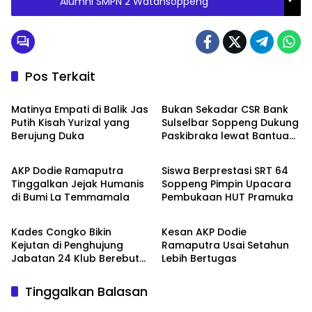
Alumni SMPN 2 Watansoppeng
Pos Terkait
Metro
Metro
Matinya Empati di Balik Jas
Bukan Sekadar CSR Bank
Putih Kisah Yurizal yang
Sulselbar Soppeng Dukung
Berujung Duka
Paskibraka lewat Bantuan
Metro
Metro
Seragam
AKP Dodie Ramaputra
Siswa Berprestasi SRT 64
Tinggalkan Jejak Humanis
Soppeng Pimpin Upacara
di Bumi La Temmamala
Pembukaan HUT Pramuka
Metro
Metro
Kades Congko Bikin
Kesan AKP Dodie
Kejutan di Penghujung
Ramaputra Usai Setahun
Jabatan 24 Klub Berebut
Lebih Bertugas
Hadiah 2 Motor
Tinggalkan Balasan