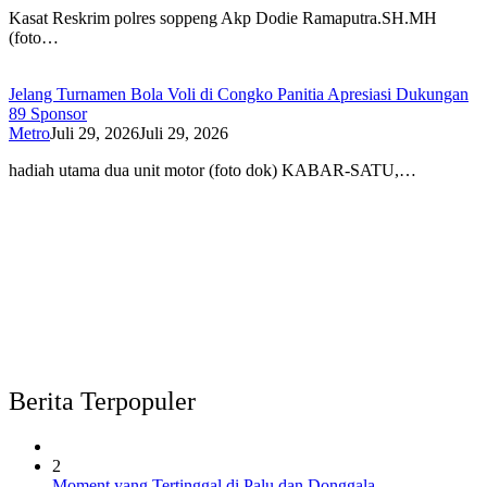
Kasat Reskrim polres soppeng Akp Dodie Ramaputra.SH.MH
(foto…
Jelang Turnamen Bola Voli di Congko Panitia Apresiasi Dukungan
89 Sponsor
Metro
Juli 29, 2026
Juli 29, 2026
hadiah utama dua unit motor (foto dok) KABAR-SATU,…
Berita Terpopuler
2
Moment yang Tertinggal di Palu dan Donggala