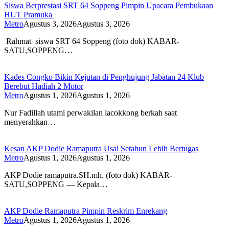
Siswa Berprestasi SRT 64 Soppeng Pimpin Upacara Pembukaan
HUT Pramuka
Metro
Agustus 3, 2026
Agustus 3, 2026
Rahmat siswa SRT 64 Soppeng (foto dok) KABAR-
SATU,SOPPENG…
Kades Congko Bikin Kejutan di Penghujung Jabatan 24 Klub
Berebut Hadiah 2 Motor
Metro
Agustus 1, 2026
Agustus 1, 2026
Nur Fadillah utami perwakilan lacokkong berkah saat
menyerahkan…
Kesan AKP Dodie Ramaputra Usai Setahun Lebih Bertugas
Metro
Agustus 1, 2026
Agustus 1, 2026
AKP Dodie ramaputra.SH.mh. (foto dok) KABAR-
SATU,SOPPENG — Kepala…
AKP Dodie Ramaputra Pimpin Reskrim Enrekang
Metro
Agustus 1, 2026
Agustus 1, 2026