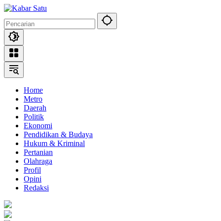
Langsung
ke
konten
Home
Metro
Daerah
Politik
Ekonomi
Pendidikan & Budaya
Hukum & Kriminal
Pertanian
Olahraga
Profil
Opini
Redaksi