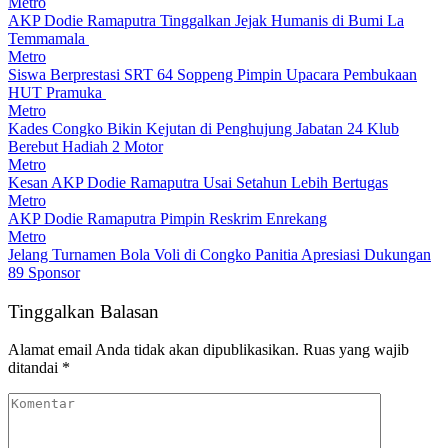
Metro
AKP Dodie Ramaputra Tinggalkan Jejak Humanis di Bumi La
Temmamala
Metro
Siswa Berprestasi SRT 64 Soppeng Pimpin Upacara Pembukaan
HUT Pramuka
Metro
Kades Congko Bikin Kejutan di Penghujung Jabatan 24 Klub
Berebut Hadiah 2 Motor
Metro
Kesan AKP Dodie Ramaputra Usai Setahun Lebih Bertugas
Metro
AKP Dodie Ramaputra Pimpin Reskrim Enrekang
Metro
Jelang Turnamen Bola Voli di Congko Panitia Apresiasi Dukungan
89 Sponsor
Tinggalkan Balasan
Alamat email Anda tidak akan dipublikasikan.
Ruas yang wajib
ditandai
*