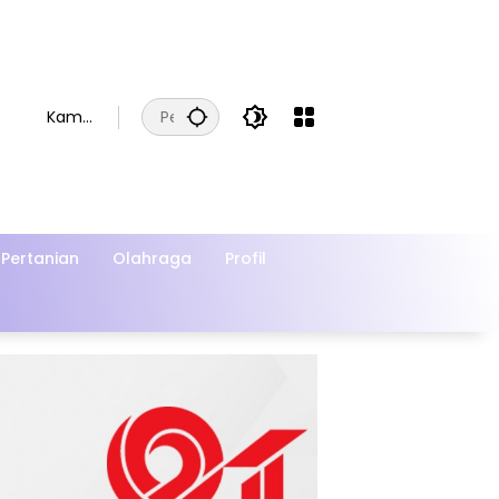
Kamis
, 6
Agust
us
2026
Pertanian
Olahraga
Profil