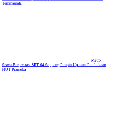
Temmamala
Metro
Siswa Berprestasi SRT 64 Soppeng Pimpin Upacara Pembukaan
HUT Pramuka