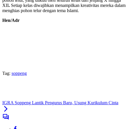
pohon telur, yang diikuti oleh seluruh kelas dari jenjang X hingga
XII
.
Setiap kelas diwajibkan menampilkan kreativitas mereka dalam
menghias pohon telur dengan tema Islami.
Hen/Adr
Tag:
soppeng
IGRA Soppeng Lantik Pengurus Baru, Usung Kurikulum Cinta