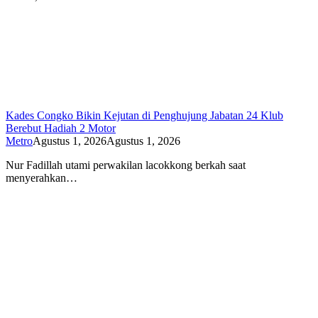
Kades Congko Bikin Kejutan di Penghujung Jabatan 24 Klub
Berebut Hadiah 2 Motor
Metro
Agustus 1, 2026
Agustus 1, 2026
Nur Fadillah utami perwakilan lacokkong berkah saat
menyerahkan…