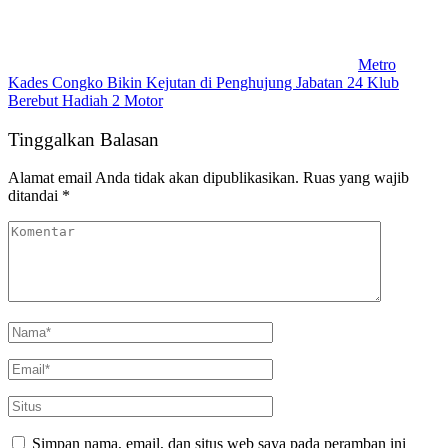
Metro
Kades Congko Bikin Kejutan di Penghujung Jabatan 24 Klub
Berebut Hadiah 2 Motor
Tinggalkan Balasan
Alamat email Anda tidak akan dipublikasikan.
Ruas yang wajib
ditandai
*
Simpan nama, email, dan situs web saya pada peramban ini