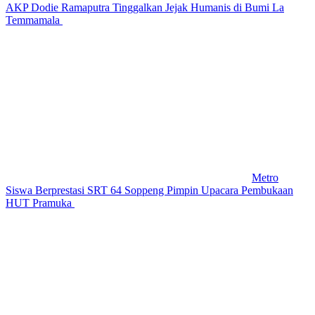
AKP Dodie Ramaputra Tinggalkan Jejak Humanis di Bumi La
Temmamala
Metro
Siswa Berprestasi SRT 64 Soppeng Pimpin Upacara Pembukaan
HUT Pramuka