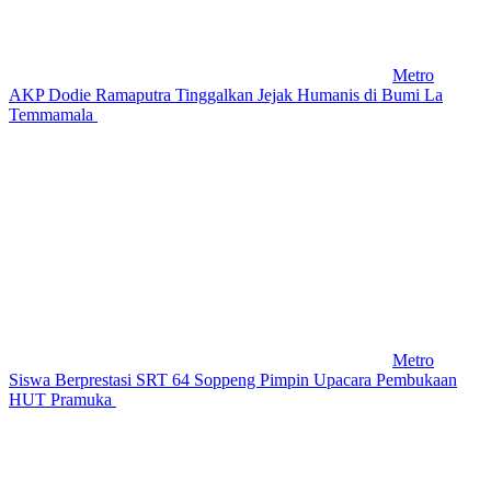
Metro
AKP Dodie Ramaputra Tinggalkan Jejak Humanis di Bumi La
Temmamala
Metro
Siswa Berprestasi SRT 64 Soppeng Pimpin Upacara Pembukaan
HUT Pramuka