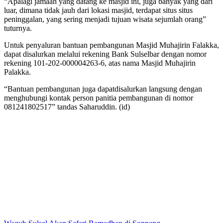
“Apalagi jamaah yang datang ke masjid ini, juga banyak yang dari
luar, dimana tidak jauh dari lokasi masjid, terdapat situs situs
peninggalan, yang sering menjadi tujuan wisata sejumlah orang”
tuturnya.
Untuk penyaluran bantuan pembangunan Masjid Muhajirin Falakka,
dapat disalurkan melalui rekening Bank Sulselbar dengan nomor
rekening 101-202-000004263-6, atas nama Masjid Muhajirin
Palakka.
“Bantuan pembangunan juga dapatdisalurkan langsung dengan
menghubungi kontak person panitia pembangunan di nomor
081241802517” tandas Saharuddin. (id)