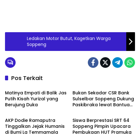
Ledakan Motor Butut, Kagetkan Warga
Soppeng
Pos Terkait
Metro
Metro
Matinya Empati di Balik Jas
Bukan Sekadar CSR Bank
Putih Kisah Yurizal yang
Sulselbar Soppeng Dukung
Berujung Duka
Paskibraka lewat Bantuan
Metro
Metro
Seragam
AKP Dodie Ramaputra
Siswa Berprestasi SRT 64
Tinggalkan Jejak Humanis
Soppeng Pimpin Upacara
di Bumi La Temmamala
Pembukaan HUT Pramuka
Metro
Metro