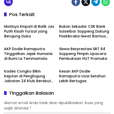
Pos Terkait
Metro
Metro
Matinya Empati di Balik Jas
Bukan Sekadar CSR Bank
Putih Kisah Yurizal yang
Sulselbar Soppeng Dukung
Berujung Duka
Paskibraka lewat Bantuan
Metro
Metro
Seragam
AKP Dodie Ramaputra
Siswa Berprestasi SRT 64
Tinggalkan Jejak Humanis
Soppeng Pimpin Upacara
di Bumi La Temmamala
Pembukaan HUT Pramuka
Metro
Metro
Kades Congko Bikin
Kesan AKP Dodie
Kejutan di Penghujung
Ramaputra Usai Setahun
Jabatan 24 Klub Berebut
Lebih Bertugas
Hadiah 2 Motor
Tinggalkan Balasan
Alamat email Anda tidak akan dipublikasikan.
Ruas yang
wajib ditandai
*