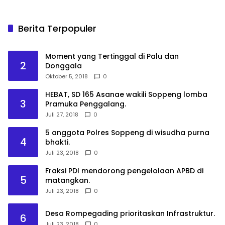
Berita Terpopuler
Moment yang Tertinggal di Palu dan
2
Donggala
Oktober 5, 2018
0
HEBAT, SD 165 Asanae wakili Soppeng lomba
3
Pramuka Penggalang.
Juli 27, 2018
0
5 anggota Polres Soppeng di wisudha purna
4
bhakti.
Juli 23, 2018
0
Fraksi PDI mendorong pengelolaan APBD di
5
matangkan.
Juli 23, 2018
0
Desa Rompegading prioritaskan Infrastruktur.
6
Juli 23, 2018
0