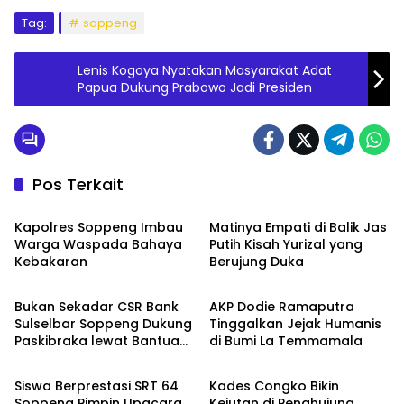
Tag:
soppeng
Lenis Kogoya Nyatakan Masyarakat Adat
Papua Dukung Prabowo Jadi Presiden
Pos Terkait
Metro
Metro
Kapolres Soppeng Imbau
Matinya Empati di Balik Jas
Warga Waspada Bahaya
Putih Kisah Yurizal yang
Kebakaran
Berujung Duka
Metro
Metro
Bukan Sekadar CSR Bank
AKP Dodie Ramaputra
Sulselbar Soppeng Dukung
Tinggalkan Jejak Humanis
Paskibraka lewat Bantuan
di Bumi La Temmamala
Metro
Metro
Seragam
Siswa Berprestasi SRT 64
Kades Congko Bikin
Soppeng Pimpin Upacara
Kejutan di Penghujung