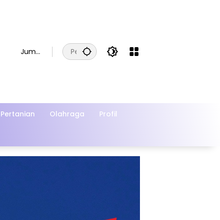
Juma
t, 7
Agust
us
2026
Pertanian
Olahraga
Profil