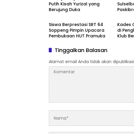
Putih Kisah Yurizal yang
Sulsel
Berujung Duka
Paskib
Metro
Metro
Serag
Siswa Berprestasi SRT 64
Kades C
Soppeng Pimpin Upacara
di Pen
Pembukaan HUT Pramuka
Klub Be
Tinggalkan Balasan
Alamat email Anda tidak akan dipublikasi