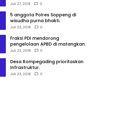
Penggalang.
Juli 27, 2018
0
5 anggota Polres Soppeng di
wisudha purna bhakti.
Juli 23, 2018
0
Fraksi PDI mendorong
pengelolaan APBD di matangkan.
Juli 23, 2018
0
Desa Rompegading prioritaskan
Infrastruktur.
Juli 23, 2018
0