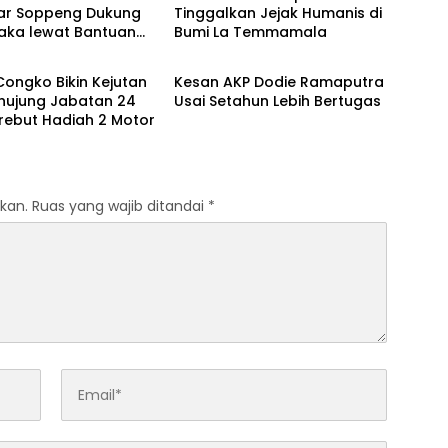
bar Soppeng Dukung
Tinggalkan Jejak Humanis di
raka lewat Bantuan
Bumi La Temmamala
Metro
am
ongko Bikin Kejutan
Kesan AKP Dodie Ramaputra
ghujung Jabatan 24
Usai Setahun Lebih Bertugas
rebut Hadiah 2 Motor
kan.
Ruas yang wajib ditandai
*