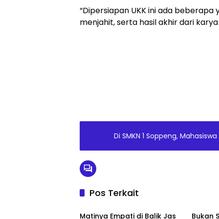
“Dipersiapan UKK ini ada beberapa y
menjahit, serta hasil akhir dari karya 
Di SMKN 1 Soppeng, Mahasiswa
Pos Terkait
Metro
Metro
Matinya Empati di Balik Jas
Bukan 