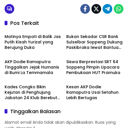
Pos Terkait
Metro
Metro
Matinya Empati di Balik Jas
Bukan Sekadar CSR Bank
Putih Kisah Yurizal yang
Sulselbar Soppeng Dukung
Berujung Duka
Paskibraka lewat Bantuan
Metro
Metro
Seragam
AKP Dodie Ramaputra
Siswa Berprestasi SRT 64
Tinggalkan Jejak Humanis
Soppeng Pimpin Upacara
di Bumi La Temmamala
Pembukaan HUT Pramuka
Metro
Metro
Kades Congko Bikin
Kesan AKP Dodie
Kejutan di Penghujung
Ramaputra Usai Setahun
Jabatan 24 Klub Berebut
Lebih Bertugas
Hadiah 2 Motor
Tinggalkan Balasan
Alamat email Anda tidak akan dipublikasikan.
Ruas yang