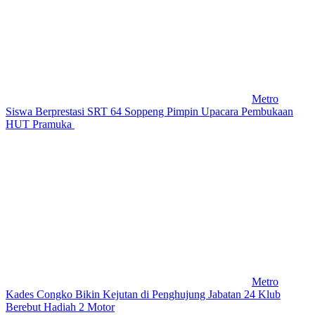
Metro
Siswa Berprestasi SRT 64 Soppeng Pimpin Upacara Pembukaan
HUT Pramuka
Metro
Kades Congko Bikin Kejutan di Penghujung Jabatan 24 Klub
Berebut Hadiah 2 Motor