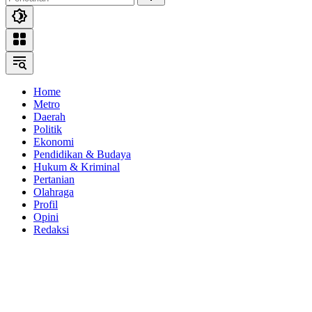
Home
Metro
Daerah
Politik
Ekonomi
Pendidikan & Budaya
Hukum & Kriminal
Pertanian
Olahraga
Profil
Opini
Redaksi