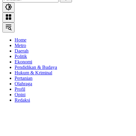
Home
Metro
Daerah
Politik
Ekonomi
Pendidikan & Budaya
Hukum & Kriminal
Pertanian
Olahraga
Profil
Opini
Redaksi