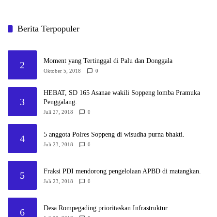
Berita Terpopuler
Moment yang Tertinggal di Palu dan Donggala
2
Oktober 5, 2018
0
HEBAT, SD 165 Asanae wakili Soppeng lomba Pramuka
3
Penggalang.
Juli 27, 2018
0
5 anggota Polres Soppeng di wisudha purna bhakti.
4
Juli 23, 2018
0
Fraksi PDI mendorong pengelolaan APBD di matangkan.
5
Juli 23, 2018
0
Desa Rompegading prioritaskan Infrastruktur.
6