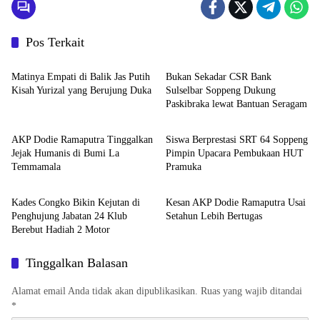
Pos Terkait
Metro
Metro
Matinya Empati di Balik Jas Putih
Bukan Sekadar CSR Bank
Kisah Yurizal yang Berujung Duka
Sulselbar Soppeng Dukung
Paskibraka lewat Bantuan Seragam
Metro
Metro
AKP Dodie Ramaputra Tinggalkan
Siswa Berprestasi SRT 64 Soppeng
Jejak Humanis di Bumi La
Pimpin Upacara Pembukaan HUT
Temmamala
Pramuka
Metro
Metro
Kades Congko Bikin Kejutan di
Kesan AKP Dodie Ramaputra Usai
Penghujung Jabatan 24 Klub
Setahun Lebih Bertugas
Berebut Hadiah 2 Motor
Tinggalkan Balasan
Alamat email Anda tidak akan dipublikasikan.
Ruas yang wajib ditandai
*