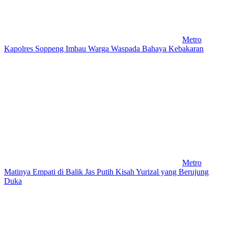
Metro
Kapolres Soppeng Imbau Warga Waspada Bahaya Kebakaran
Metro
Matinya Empati di Balik Jas Putih Kisah Yurizal yang Berujung
Duka