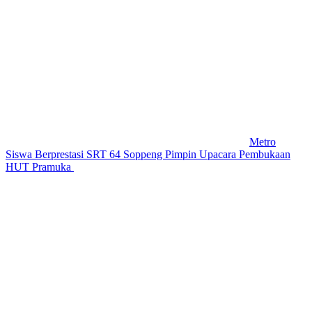
Metro
Siswa Berprestasi SRT 64 Soppeng Pimpin Upacara Pembukaan
HUT Pramuka