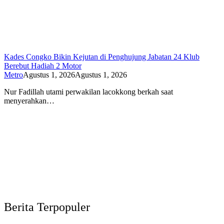
Kades Congko Bikin Kejutan di Penghujung Jabatan 24 Klub
Berebut Hadiah 2 Motor
Metro
Agustus 1, 2026
Agustus 1, 2026
Nur Fadillah utami perwakilan lacokkong berkah saat
menyerahkan…
Berita Terpopuler