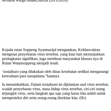
bersama warga binaan,Jum,at (20/3/2020).
Kepala rutan Soppeng Syamsurijal mengatakan, Kekhawatiran
mengenai penyebaran virus tersebut, yang kian hari menunjukkan
peningkatan signifikan, juga membuat masyarakat khusus nya di
Rutan Watansoppeng menjadi resah.
‘sosialisasi yang dilakukan oleh dinas kesehatan sedikut mengurangi
keresaham para narapidana.”katanya
Ia menambahkan, Dalam sosialisasi ini dijelaskan asal virus tersebut,
wadah penyebaran virus, masa hidup virus tersebut, ciri-ciri orang
terjangkit virus, serta langkah apa saja yang harus kita ambil untuk
memproteksi diri serta orang-orang disekitar kita. (Hr)