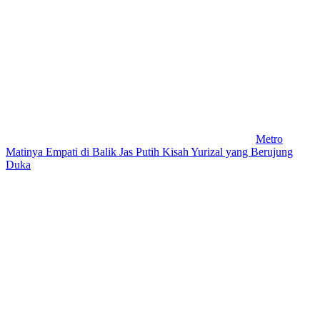
Metro
Matinya Empati di Balik Jas Putih Kisah Yurizal yang Berujung
Duka