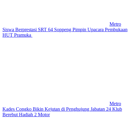
Metro
Siswa Berprestasi SRT 64 Soppeng Pimpin Upacara Pembukaan
HUT Pramuka
Metro
Kades Congko Bikin Kejutan di Penghujung Jabatan 24 Klub
Berebut Hadiah 2 Motor