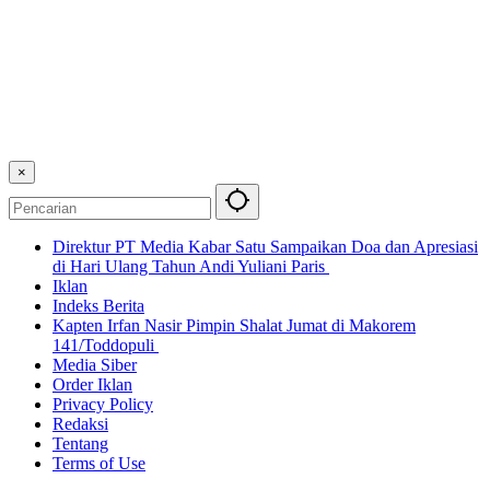
×
Direktur PT Media Kabar Satu Sampaikan Doa dan Apresiasi
di Hari Ulang Tahun Andi Yuliani Paris
Iklan
Indeks Berita
Kapten Irfan Nasir Pimpin Shalat Jumat di Makorem
141/Toddopuli
Media Siber
Order Iklan
Privacy Policy
Redaksi
Tentang
Terms of Use