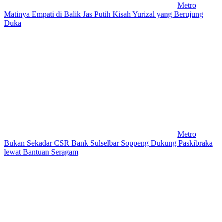
Metro
Matinya Empati di Balik Jas Putih Kisah Yurizal yang Berujung
Duka
Metro
Bukan Sekadar CSR Bank Sulselbar Soppeng Dukung Paskibraka
lewat Bantuan Seragam