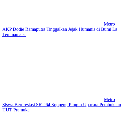
Metro
AKP Dodie Ramaputra Tinggalkan Jejak Humanis di Bumi La
Temmamala
Metro
Siswa Berprestasi SRT 64 Soppeng Pimpin Upacara Pembukaan
HUT Pramuka