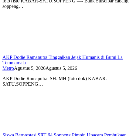
foto (ist0 KABAR-SATU,SOPPENG —- Bank Sulselbar cabang
soppeng…
AKP Dodie Ramaputra Tinggalkan Jejak Humanis di Bumi La
Temmamala
Metro
Agustus 5, 2026
Agustus 5, 2026
AKP Dodie Ramaputra. SH. MH (foto dok) KABAR-
SATU,SOPPENG…
Siswa Berprestasi SRT 64 Soppeng Pimpin Upacara Pembukaan