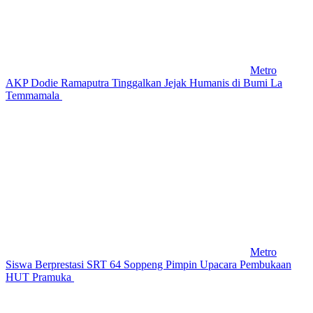
Metro
AKP Dodie Ramaputra Tinggalkan Jejak Humanis di Bumi La
Temmamala
Metro
Siswa Berprestasi SRT 64 Soppeng Pimpin Upacara Pembukaan
HUT Pramuka