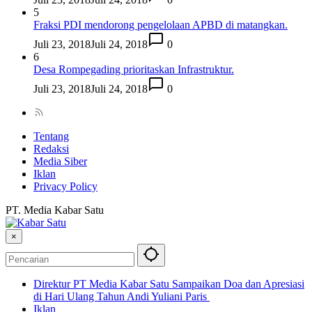
5
Fraksi PDI mendorong pengelolaan APBD di matangkan.
Juli 23, 2018
Juli 24, 2018
0
6
Desa Rompegading prioritaskan Infrastruktur.
Juli 23, 2018
Juli 24, 2018
0
Tentang
Redaksi
Media Siber
Iklan
Privacy Policy
PT. Media Kabar Satu
×
Direktur PT Media Kabar Satu Sampaikan Doa dan Apresiasi
di Hari Ulang Tahun Andi Yuliani Paris
Iklan