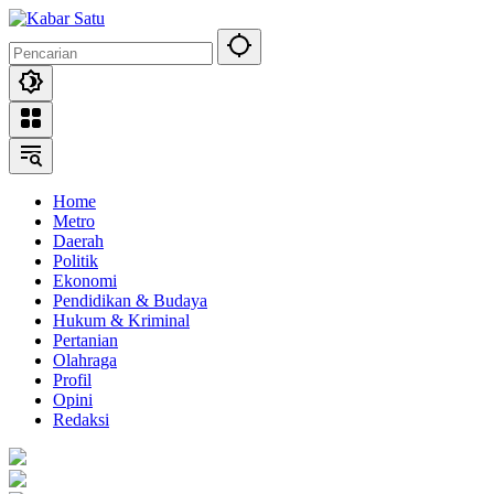
Langsung
ke
konten
Home
Metro
Daerah
Politik
Ekonomi
Pendidikan & Budaya
Hukum & Kriminal
Pertanian
Olahraga
Profil
Opini
Redaksi