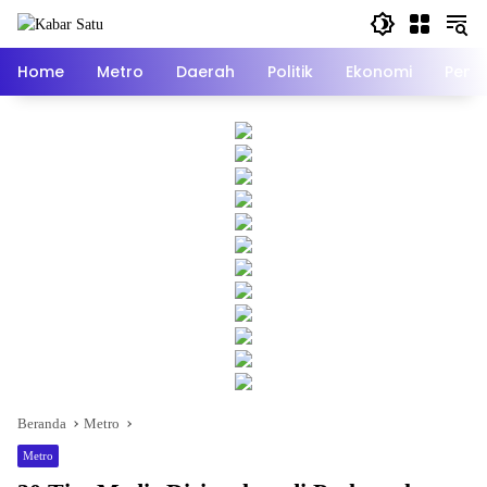
Langsung
ke
konten
Home
Metro
Daerah
Politik
Ekonomi
Pend
Beranda
Metro
Metro