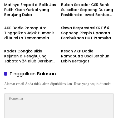
Matinya Empati di Balik Jas
Bukan Sekadar CSR Bank
Putih Kisah Yurizal yang
Sulselbar Soppeng Dukung
Berujung Duka
Paskibraka lewat Bantuan
Metro
Metro
Seragam
AKP Dodie Ramaputra
Siswa Berprestasi SRT 64
Tinggalkan Jejak Humanis
Soppeng Pimpin Upacara
di Bumi La Temmamala
Pembukaan HUT Pramuka
Metro
Metro
Kades Congko Bikin
Kesan AKP Dodie
Kejutan di Penghujung
Ramaputra Usai Setahun
Jabatan 24 Klub Berebut
Lebih Bertugas
Hadiah 2 Motor
Tinggalkan Balasan
Alamat email Anda tidak akan dipublikasikan.
Ruas yang wajib ditandai
*