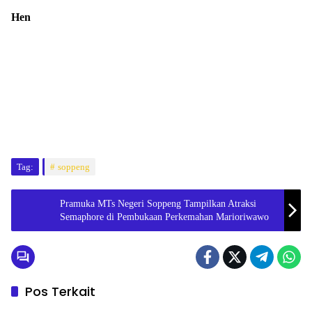
Hen
Tag:
soppeng
Pramuka MTs Negeri Soppeng Tampilkan Atraksi
Semaphore di Pembukaan Perkemahan Marioriwawo
Pos Terkait
Metro
Metro