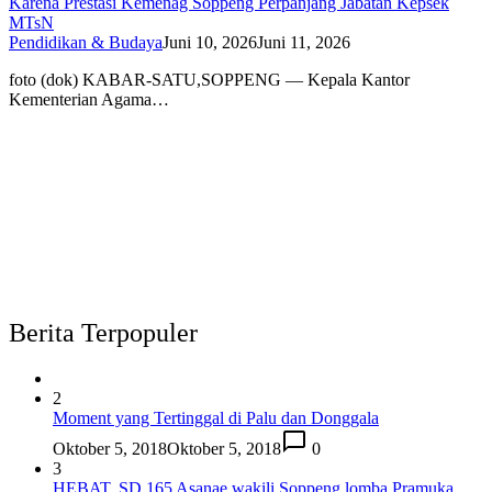
Karena Prestasi Kemenag Soppeng Perpanjang Jabatan Kepsek
MTsN
Pendidikan & Budaya
Juni 10, 2026
Juni 11, 2026
foto (dok) KABAR-SATU,SOPPENG — Kepala Kantor
Kementerian Agama…
Berita Terpopuler
2
Moment yang Tertinggal di Palu dan Donggala
Oktober 5, 2018
Oktober 5, 2018
0
3
HEBAT, SD 165 Asanae wakili Soppeng lomba Pramuka