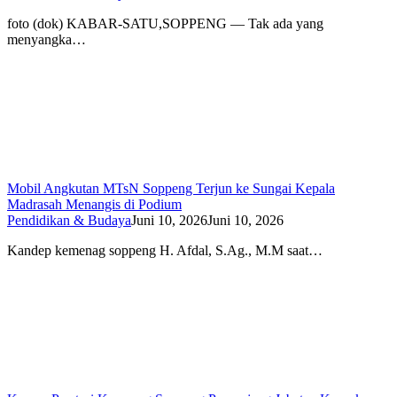
foto (dok) KABAR-SATU,SOPPENG — Tak ada yang
menyangka…
Mobil Angkutan MTsN Soppeng Terjun ke Sungai Kepala
Madrasah Menangis di Podium
Pendidikan & Budaya
Juni 10, 2026
Juni 10, 2026
Kandep kemenag soppeng H. Afdal, S.Ag., M.M saat…