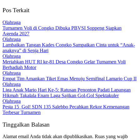
Pos Terkait
Olahraga
Turnamen Voli di Congko Dibuka PBVSI Soppeng Siapkan
Agenda 2027
Olahraga
Lambaikan Tangan Kades Congko Sampaikan Cinta untuk “Anak-
anaknya” di Senja Hari
Olahraga
Meriahkan HUT RI ke-81 Desa Congko Gelar Turnamen Voli
Berhadiah Motor
Olahraga
Empat Tim Amankan Tiket Emas Menuju Semifinal Lamario Cup II
Olahraga
Liga Anak Mario Hari Ke-5: Ratusan Penonton Padati Lapangan
Hikmah Takalala Enam Laga Sajikan Gol-Gol Spektakuler
Olahraga
Pesta 15 Gol! SDN 135 Salebbo Pecahkan Rekor Kemenangan
Terbesar Turnamen
Tinggalkan Balasan
Alamat email Anda tidak akan dipublikasikan.
Ruas yang wajib