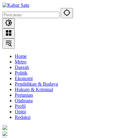
Langsung
ke
konten
Home
Metro
Daerah
Politik
Ekonomi
Pendidikan & Budaya
Hukum & Kriminal
Pertanian
Olahraga
Profil
Opini
Redaksi