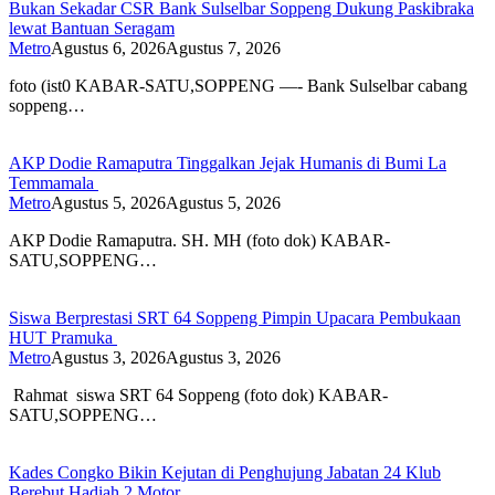
Bukan Sekadar CSR Bank Sulselbar Soppeng Dukung Paskibraka
lewat Bantuan Seragam
Metro
Agustus 6, 2026
Agustus 7, 2026
foto (ist0 KABAR-SATU,SOPPENG —- Bank Sulselbar cabang
soppeng…
AKP Dodie Ramaputra Tinggalkan Jejak Humanis di Bumi La
Temmamala
Metro
Agustus 5, 2026
Agustus 5, 2026
AKP Dodie Ramaputra. SH. MH (foto dok) KABAR-
SATU,SOPPENG…
Siswa Berprestasi SRT 64 Soppeng Pimpin Upacara Pembukaan
HUT Pramuka
Metro
Agustus 3, 2026
Agustus 3, 2026
Rahmat siswa SRT 64 Soppeng (foto dok) KABAR-
SATU,SOPPENG…
Kades Congko Bikin Kejutan di Penghujung Jabatan 24 Klub
Berebut Hadiah 2 Motor