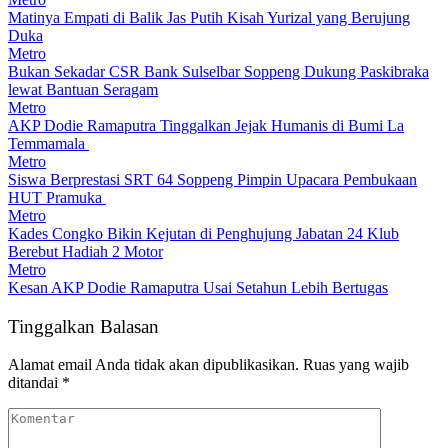
Matinya Empati di Balik Jas Putih Kisah Yurizal yang Berujung
Duka
Metro
Bukan Sekadar CSR Bank Sulselbar Soppeng Dukung Paskibraka
lewat Bantuan Seragam
Metro
AKP Dodie Ramaputra Tinggalkan Jejak Humanis di Bumi La
Temmamala
Metro
Siswa Berprestasi SRT 64 Soppeng Pimpin Upacara Pembukaan
HUT Pramuka
Metro
Kades Congko Bikin Kejutan di Penghujung Jabatan 24 Klub
Berebut Hadiah 2 Motor
Metro
Kesan AKP Dodie Ramaputra Usai Setahun Lebih Bertugas
Tinggalkan Balasan
Alamat email Anda tidak akan dipublikasikan.
Ruas yang wajib
ditandai
*