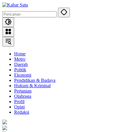
Langsung
ke
konten
Home
Metro
Daerah
Politik
Ekonomi
Pendidikan & Budaya
Hukum & Kriminal
Pertanian
Olahraga
Profil
Opini
Redaksi