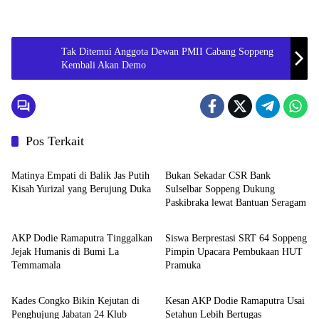
Tak Ditemui Anggota Dewan PMII Cabang Soppeng
Kembali Akan Demo
Pos Terkait
Metro
Metro
Matinya Empati di Balik Jas Putih
Bukan Sekadar CSR Bank
Kisah Yurizal yang Berujung Duka
Sulselbar Soppeng Dukung
Paskibraka lewat Bantuan Seragam
Metro
Metro
AKP Dodie Ramaputra Tinggalkan
Siswa Berprestasi SRT 64 Soppeng
Jejak Humanis di Bumi La
Pimpin Upacara Pembukaan HUT
Temmamala
Pramuka
Metro
Metro
Kades Congko Bikin Kejutan di
Kesan AKP Dodie Ramaputra Usai
Penghujung Jabatan 24 Klub
Setahun Lebih Bertugas